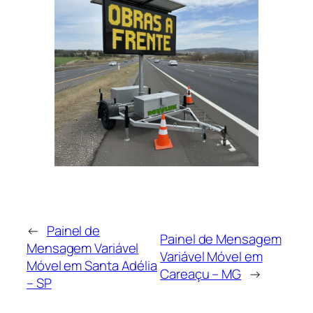
←
Painel de
Painel de Mensagem
Mensagem Variável
Variável Móvel em
Móvel em Santa Adélia
Careaçu – MG
→
– SP