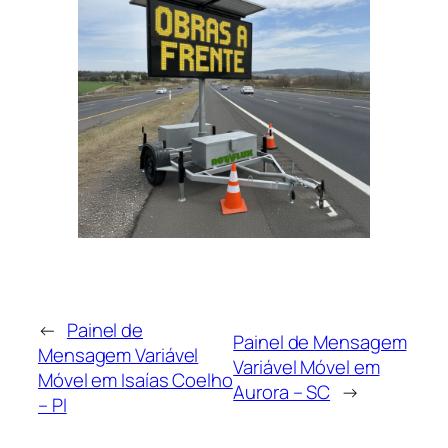
←
Painel de
Painel de Mensagem
Mensagem Variável
Variável Móvel em
Móvel em Isaías Coelho
Aurora – SC
→
– PI