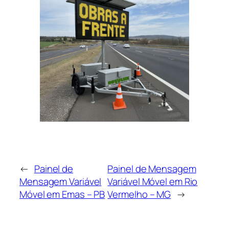
←
Painel de
Painel de Mensagem
Mensagem Variável
Variável Móvel em Rio
Móvel em Emas – PB
Vermelho – MG
→