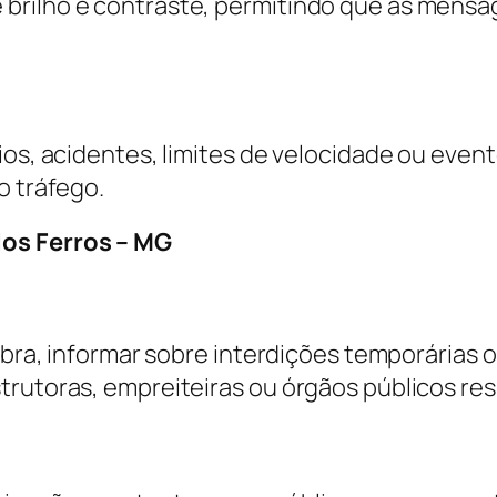
brilho e contraste, permitindo que as mensa
ios, acidentes, limites de velocidade ou even
o tráfego.
dos Ferros – MG
obra, informar sobre interdições temporárias o
strutoras, empreiteiras ou órgãos públicos r