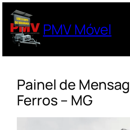
Pular
para
o
PMV Móvel
conteúdo
Painel de Mensag
Ferros – MG