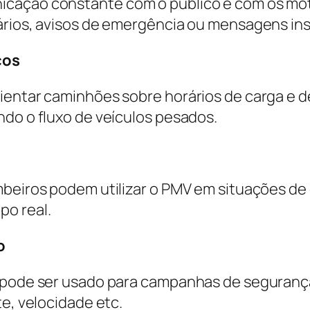
cação constante com o público e com os motor
ários, avisos de emergência ou mensagens ins
cos
entar caminhões sobre horários de carga e des
ndo o fluxo de veículos pesados.
mbeiros podem utilizar o PMV em situações d
po real.
o
V pode ser usado para campanhas de segurança
te, velocidade etc.