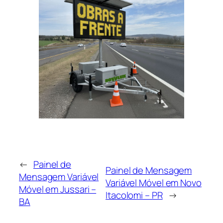
←
Painel de
Painel de Mensagem
Mensagem Variável
Variável Móvel em Novo
Móvel em Jussari –
Itacolomi – PR
→
BA