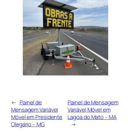
←
Painel de
Painel de Mensagem
Mensagem Variável
Variável Móvel em
Móvel em Presidente
Lagoa do Mato – MA
Olegário – MG
→