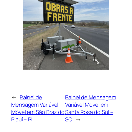
←
Painel de
Painel de Mensagem
Mensagem Variável
Variável Móvel em
Móvel em São Braz do
Santa Rosa do Sul –
Piauí – PI
SC
→