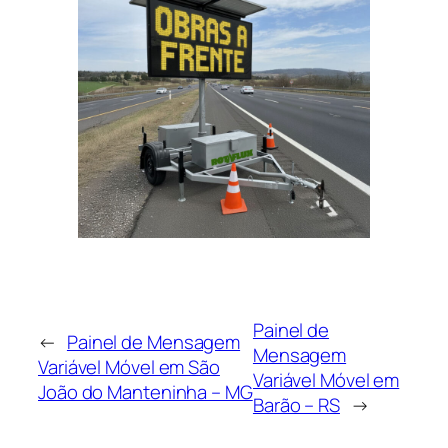
Painel de
←
Painel de Mensagem
Mensagem
Variável Móvel em São
Variável Móvel em
João do Manteninha – MG
Barão – RS
→