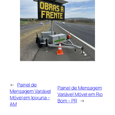
←
Painel de
Painel de Mensagem
Mensagem Variável
Variável Móvel em Rio
Móvel em Ipixuna –
Bom – PR
→
AM