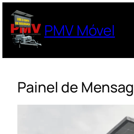
Pular
para
o
PMV Móvel
conteúdo
Painel de Mensag