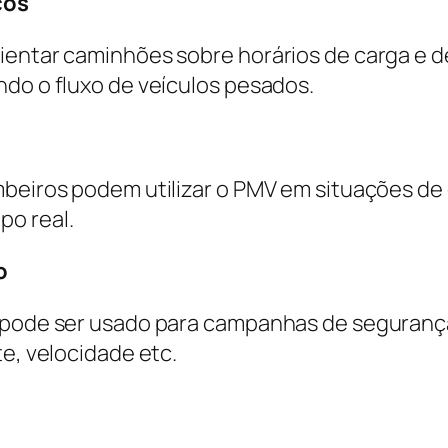
cos
entar caminhões sobre horários de carga e des
ndo o fluxo de veículos pesados.
mbeiros podem utilizar o PMV em situações d
po real.
o
V pode ser usado para campanhas de segurança
te, velocidade etc.