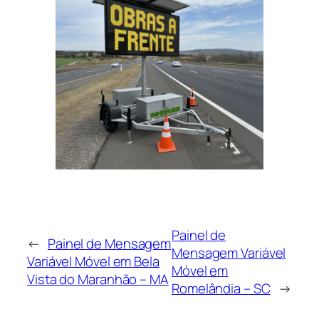
Painel de
←
Painel de Mensagem
Mensagem Variável
Variável Móvel em Bela
Móvel em
Vista do Maranhão – MA
Romelândia – SC
→