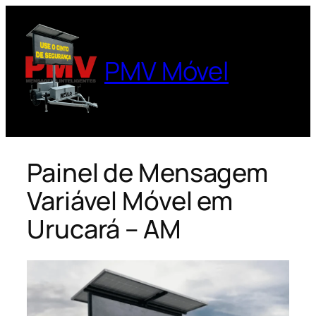
Pular
para
o
PMV Móvel
conteúdo
Painel de Mensagem
Variável Móvel em
Urucará – AM