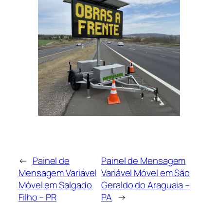
←
Painel de
Painel de Mensagem
Mensagem Variável
Variável Móvel em São
Móvel em Salgado
Geraldo do Araguaia –
Filho – PR
PA
→